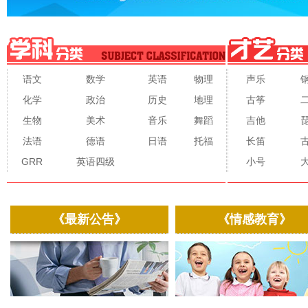
语文
数学
英语
物理
声乐
化学
政治
历史
地理
古筝
生物
美术
音乐
舞蹈
吉他
法语
德语
日语
托福
长笛
GRR
英语四级
小号
《最新公告》
《情感教育》