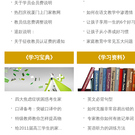
·
·
关于学员会员费说明
·
·
热烈庆祝厦门上门家教网
如何在语文教学中渗透情
改...
感...
·
·
教员信息费调整说明
让孩子享用一生的6个好习.
·
·
退款说明：
让孩子从小养成好习惯
·
·
关于征收教员认证费的通知
家庭教育中常见五大问题
《学习宝典》
《学习资料》
·
·
四大焦虑症状困惑考生家
英文必背句型
长...
·
·
口译备考：突破口译中的
如何克服非常容易出错的
速...
中...
·
·
特级教师教你怎样提高物
专家教你如何有效记单词
理...
·
·
给2011届高三学生的家...
英语听力的训练方法