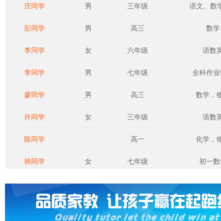
庄同学
男
三年级
语文、数学、
彭同学
男
高三
数学
李同学
女
六年级
语数
李同学
男
七年级
全科作业
廖同学
男
高三
数学，
许同学
女
三年级
语数
陈同学
高一
化学，
韩同学
女
七年级
初一数