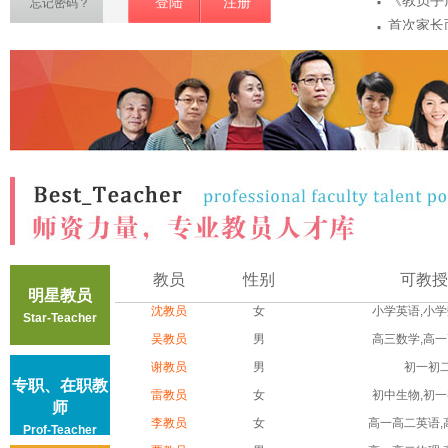
·
《教员手
登陆
注册
忘记密码？
·
首次家长
·
项
教员敏感
·
密
教员第一
·
注意事...
教员认证
教员
性别
可教授
明星教员
沈教员
女
小学英语,小学数
Star-Teacher
吴教员
男
高三数学,高一高
谢教员
男
初一初
专职、在职教
雷教员
女
初中生物,初一初
师
李教员
女
高一高二英语,高
Prof-Teacher