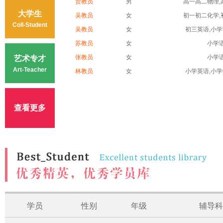
贾教员
男
高一高二物理,高
大学生
吴教员
女
初一初二化学,初
Coll-Student
吴教员
女
初三英语,小学英
苏教员
女
小学
张教员
女
小学
艺术专才
Art-Teacher
林教员
女
小学英语,小学数
查看更多
学员
性别
年级
辅导科