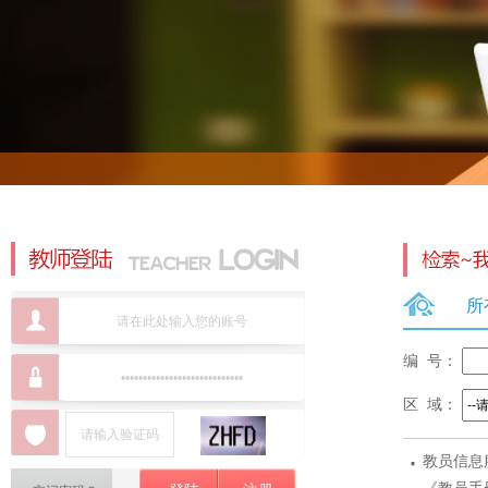
所
编 号：
区 域：
·
教员信息
标准