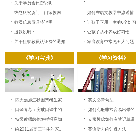
·
·
关于学员会员费说明
·
·
热烈庆祝厦门上门家教网
如何在语文教学中渗透情
改...
感...
·
·
教员信息费调整说明
让孩子享用一生的6个好习.
·
·
退款说明：
让孩子从小养成好习惯
·
·
关于征收教员认证费的通知
家庭教育中常见五大问题
《学习宝典》
《学习资料》
·
·
四大焦虑症状困惑考生家
英文必背句型
长...
·
·
口译备考：突破口译中的
如何克服非常容易出错的
速...
中...
·
·
特级教师教你怎样提高物
专家教你如何有效记单词
理...
·
·
给2011届高三学生的家...
英语听力的训练方法