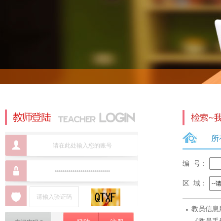
所
编 号：
区 域：
·
教员信息
标准