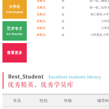
贾教员
男
高一高二物理,高
大学生
吴教员
女
初一初二化学,初
Coll-Student
吴教员
女
初三英语,小学英
苏教员
女
小学
张教员
女
小学
艺术专才
Art-Teacher
林教员
女
小学英语,小学数
查看更多
学员
性别
年级
辅导科