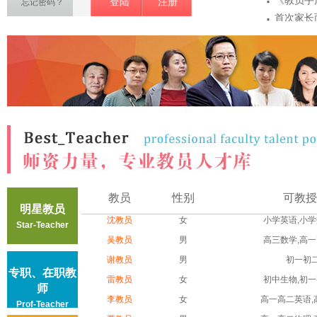
·
《教员手
登陆
注册
忘记密码？
·
首次家长
·
项
教员敏感
·
密
教员第一
·
注意事...
教员认证
教员
性别
可教授
明星教员
沈教员
女
小学英语,小学数
Star-Teacher
吴教员
男
高三数学,高一高
谢教员
男
初一初
专职、在职教
雷教员
女
初中生物,初一初
师
李教员
女
高一高二英语,高
Prof-Teacher