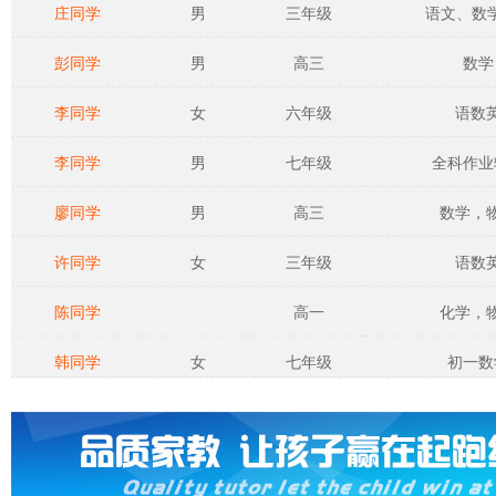
庄同学
男
三年级
语文、数学、
彭同学
男
高三
数学
李同学
女
六年级
语数
李同学
男
七年级
全科作业
廖同学
男
高三
数学，
许同学
女
三年级
语数
陈同学
高一
化学，
韩同学
女
七年级
初一数