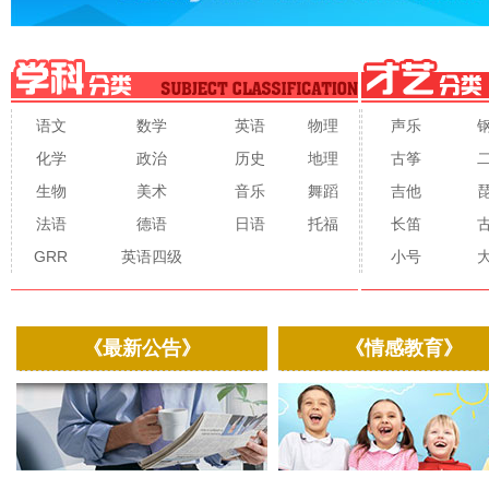
语文
数学
英语
物理
声乐
化学
政治
历史
地理
古筝
生物
美术
音乐
舞蹈
吉他
法语
德语
日语
托福
长笛
GRR
英语四级
小号
《最新公告》
《情感教育》